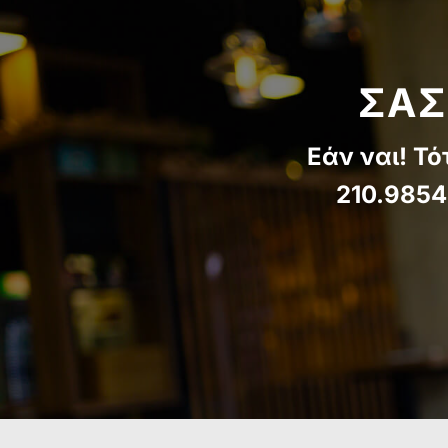
ΣΑΣ
Εάν ναι! Τό
210.9854