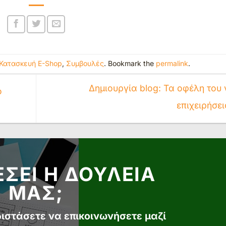
Κατασκευή E-Shop
,
Συμβουλές
. Bookmark the
permalink
.
Δημιουργία blog: Τα οφέλη του γ
ό
επιχειρήσει
ΕΣΕΙ Η ΔΟΥΛΕΙΑ
ΜΑΣ;
διστάσετε να επικοινωνήσετε μαζί