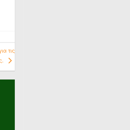
ια τις
ς.