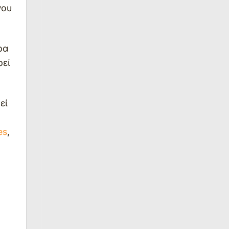
νου
ρα
ρεί
εί
es
,